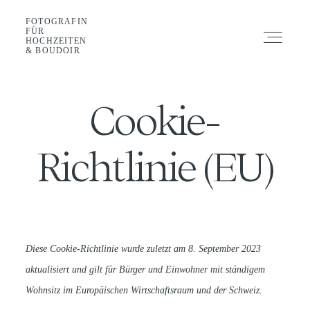
FOTOGRAFIN
FOTOGRAFIN FÜR HOCHZEITEN &
FOTOGRAFIN FÜR HOCHZEITEN &
FÜR
BOUDOIR
BOUDOIR
HOCHZEITEN
& BOUDOIR
SHOOTING
Shooting
Cookie-
HOCHZEIT
Hochzeit
Richtlinie (EU)
GALERIE
Galerie
BLOG
Diese Cookie-Richtlinie wurde zuletzt am 8. September 2023
Blog
GUIDE
aktualisiert und gilt für Bürger und Einwohner mit ständigem
Wohnsitz im Europäischen Wirtschaftsraum und der Schweiz.
ABOUT