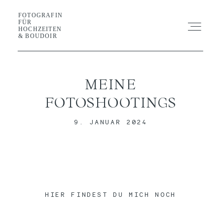
FOTOGRAFIN
FOTOGRAFIN FÜR HOCHZEITEN &
FÜR
BOUDOIR
HOCHZEITEN
& BOUDOIR
SHOOTING
MEINE
HOCHZEIT
FOTOSHOOTINGS
9. JANUAR 2024
GALERIE
BLOG
GUIDE
HIER FINDEST DU MICH NOCH
ABOUT