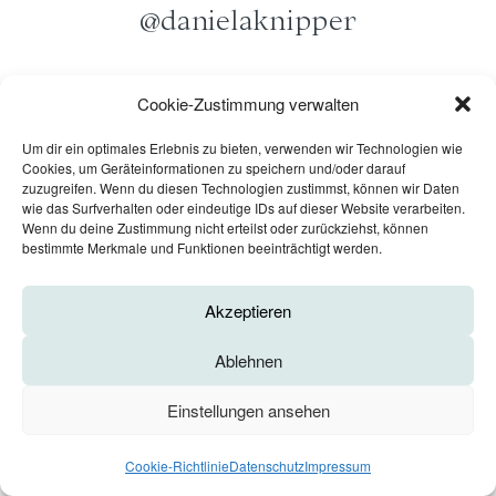
@danielaknipper
Schau auf Insta vorbei
ANFRAGE
Cookie-Zustimmung verwalten
Um dir ein optimales Erlebnis zu bieten, verwenden wir Technologien wie
IMPRESSUM
Cookies, um Geräteinformationen zu speichern und/oder darauf
zuzugreifen. Wenn du diesen Technologien zustimmst, können wir Daten
DATENSCHUTZ
wie das Surfverhalten oder eindeutige IDs auf dieser Website verarbeiten.
Wenn du deine Zustimmung nicht erteilst oder zurückziehst, können
COOKIE-RICHTLINIE (EU)
bestimmte Merkmale und Funktionen beeinträchtigt werden.
AGB
Akzeptieren
@2026 DANIELA KNIPPER
Ablehnen
Einstellungen ansehen
Cookie-Richtlinie
Datenschutz
Impressum