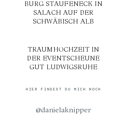
TRAUMHOCHZEIT IN
DER EVENTSCHEUNE
GUT LUDWIGSRUHE
HIER FINDEST DU MICH NOCH
@danielaknipper
Schau auf Insta vorbei
IMPRESSUM
DATENSCHUTZ