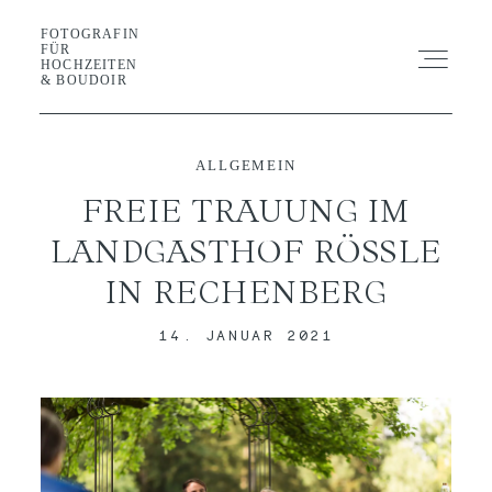
FOTOGRAFIN
FOTOGRAFIN FÜR HOCHZEITEN &
FÜR
BOUDOIR
HOCHZEITEN
& BOUDOIR
SHOOTING
ALLGEMEIN
FREIE TRAUUNG IM
HOCHZEIT
LANDGASTHOF RÖSSLE
IN RECHENBERG
GALERIE
14. JANUAR 2021
BLOG
GUIDE
ABOUT