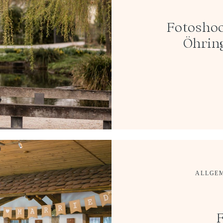
Fotoshoo
Öhrin
ALLGE