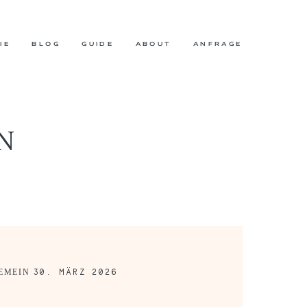
IE
BLOG
GUIDE
ABOUT
ANFRAGE
N
30. MÄRZ 2026
EMEIN