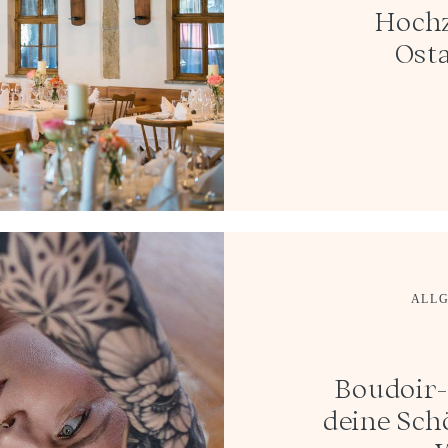
Hochz
Osta
ALL
Boudoir-
deine Sch