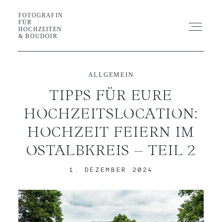
FOTOGRAFIN
FOTOGRAFIN FÜR HOCHZEITEN &
FÜR
BOUDOIR
HOCHZEITEN
& BOUDOIR
SHOOTING
ALLGEMEIN
TIPPS FÜR EURE
HOCHZEIT
HOCHZEITSLOCATION:
HOCHZEIT FEIERN IM
GALERIE
OSTALBKREIS – TEIL 2
BLOG
1. DEZEMBER 2024
GUIDE
ABOUT