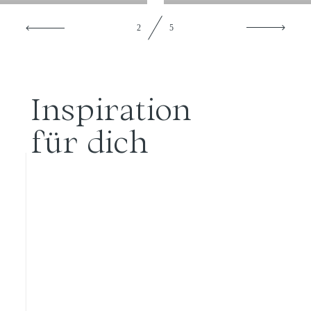
2
5
ANFRAGE
Inspiration
für dich
MEIN BLOG - MEIN
HERZSTÜCK
Willkommen auf meinem Blog. Hier kannst du in
die bunte Hochzeitswelt eintauchen. Du findest
ganze Reportagen
von echten Hochzeiten. Aber
auch viele
Tipps für deine Hochzeitsplanung