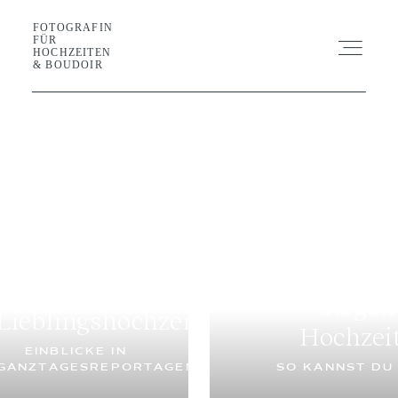
FOTOGRAFIN
FOTOGRAFIN FÜR HOCHZEITEN &
FÜR
BOUDOIR
HOCHZEITEN
& BOUDOIR
SHOOTING
HOCHZEIT
GALERIE
Getting
Ready
BLOG
Regen
Lieblingshochzeiten
TIPPS
Hochzei
GUIDE
FÜR
EINBLICKE IN
DIE
GANZTAGESREPORTAGEN
PLANUNG
SO KANNST DU
ABOUT